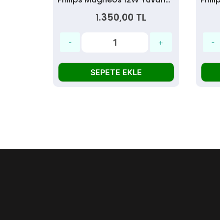
EINBAUGEHAUSE 4x14W Sıva Altı Tavan Armatürü 60x60 Osram Balastlı
1.350,00 TL
L
SEPETE EKLE