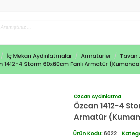
İç Mekan Aydınlatmalar
Armatürler
Tavan 
n 1412-4 Storm 60x60cm Fanlı Armatür (Kumandal
Özcan Aydınlatma
Özcan 1412-4 St
Armatür (Kumand
Ürün Kodu:
6022
Katego