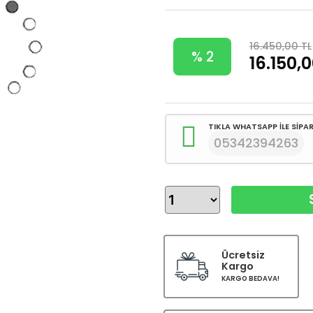
16.450,00 TL
% 2
16.150,
TIKLA WHATSAPP İLE SİPAR
05342394263
Ücretsiz
Kargo
KARGO BEDAVA!