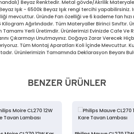
ndalı) Beyaz Renktedir. Metal gövde/Akrilik Materyale 
Beyaz Işık - 6500k Beyaz Işık rengi tercihi yapabilirsiniz. 
ği mevcuttur. Üründe Fan özelliği ve 6 kademe fan hızı m
96 Kilogram Ağırlındadır. Tüm Materyaller Birinci Sınıftır.
 Tamamı Yerli Üretimdir. Ürünlerimizi Evinizde Cafe Ve R
rını Çıkarmayı Unutmayınız. Doğaya Zarar Verecek Hiçb
iyoruz. Tüm Montaj Aparatları Koli İçinde Mevcuttur. K
ktadır. Ürünlerimizin Tamamında Deklarasyon Beyanı Bulun
BENZER ÜRÜNLER
Philips Moire CL270 12W Kare Tavan Lambası