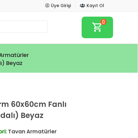
Üye Girişi
Kayıt Ol
0
shopping_cart
Armatürler
ı) Beyaz
orm 60x60cm Fanlı
alı) Beyaz
ri:
Tavan Armatürler