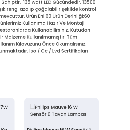
Sahiptir. 135 watt LED Gücündedir. 13500
Işık rengi azalıp çoğalabilir şekilde kontrol
evcuttur. Ürün Eni:60 Ürün Derinliği:60
 Ürünlerimiz Kullanıma Hazır Ve Montajlı
estoranlarda Kullanabilirsiniz. Kutudan
ir Malzeme Kullanılmamıştır. Tüm
ullanım Kılavuzunu Önce Okumalısınız.
maktadır. Iso / Ce / Lvd Sertifikaları
Philips Mauve CL270 17W Kare Tavan Lambası
Philips Mauve 16 W Sensörlü Tavan Lambası