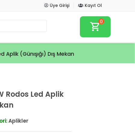
Üye Girişi
Kayıt Ol
0
shopping_cart
Aplik (Günışığı) Dış Mekan
 Rodos Led Aplik
ekan
ri:
Aplikler