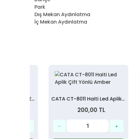
Park
Dış Mekan Aydınlatma
İç Mekan Aydınlatma
CATA CT-5211 7W Modern LED Aplik
CATA CT-8011 Haiti Led Aplik Çift Yönlü Amber
L
200,00 TL