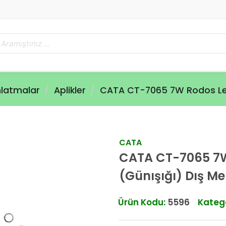
nlatmalar
Aplikler
CATA CT-7065 7W Rodos Led 
CATA
CATA CT-7065 7W
(Günışığı) Dış M
Ürün Kodu:
5596
Katego