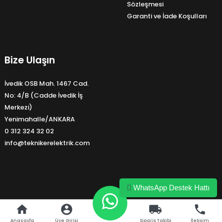
Sözleşmesi
Garanti ve İade Koşulları
Bize Ulaşın
İvedik OSB Mah. 1467 Cad.
No: 4/B (Cadde İvedik İş
Merkezi)
Yenimahalle/ANKARA
0 312 324 32 02
info@teknikerelektrik.com
WhatsApp Destek Hattı
home
account_circle
local_shipping
phone
Anasayfa
Üye Girişi
Sipariş Takibi
İletişim