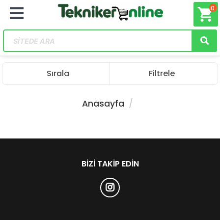
0
shopping_cart
Sırala
Filtrele
Anasayfa
BIZI TAKIP EDIN